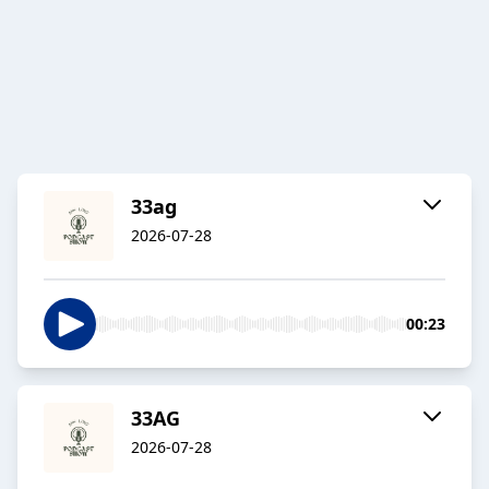
33ag
2026-07-28
00:23
33AG
2026-07-28