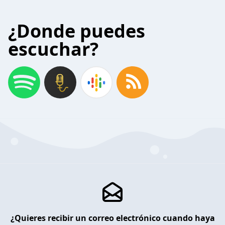
¿Donde puedes
escuchar?
¿Quieres recibir un correo electrónico cuando haya