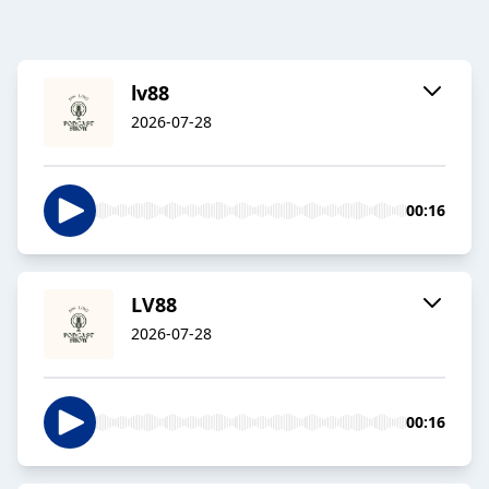
lv88
2026-07-28
00:16
LV88
2026-07-28
00:16