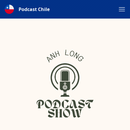
Podcast Chile