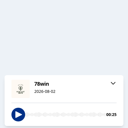
78win
2026-08-02
00:25