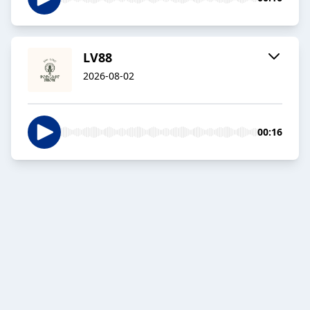
LV88
2026-08-02
00:16