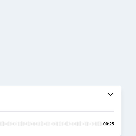
00:25