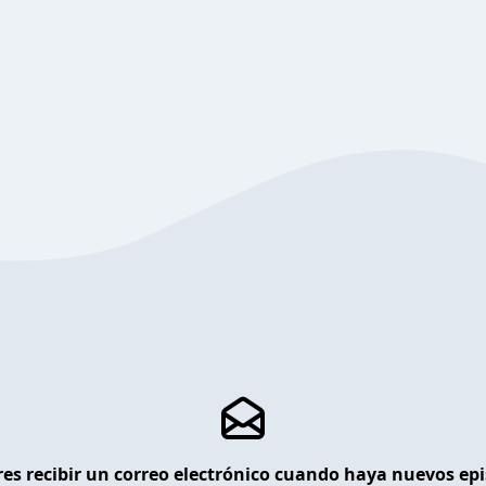
es recibir un correo electrónico cuando haya nuevos ep