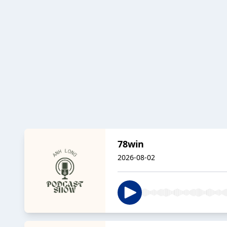
78win
2026-08-02