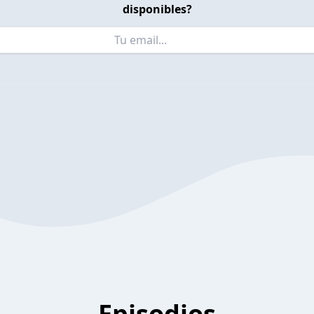
disponibles?
Episodios