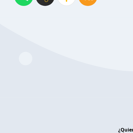
¿Quier