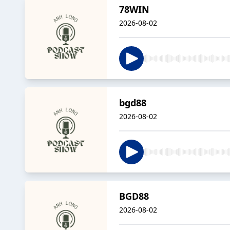
78WIN
2026-08-02
bgd88
2026-08-02
BGD88
2026-08-02