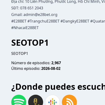
Địa chỉ: 10 Liên Phường, Phước Long, Hồ Chí Minh, V
SĐT: 078 651 2043
Gmail:
admin@e28bet.org
#E28BET #TrangchuE28BET #DangkyE28BET #Quata
#NhacaiE28BET
SEOTOP1
SEOTOP1
Número de episodios:
2,967
Último episodio:
2026-08-02
¿Donde puedes escuc