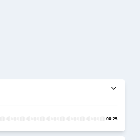
00:25