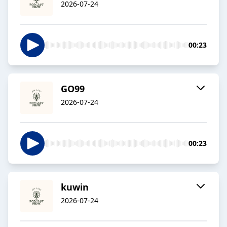
2026-07-24
00:23
GO99
2026-07-24
00:23
kuwin
2026-07-24