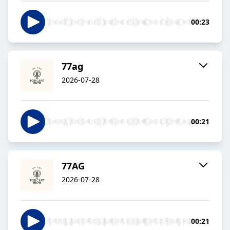
00:23
77ag
2026-07-28
00:21
77AG
2026-07-28
00:21