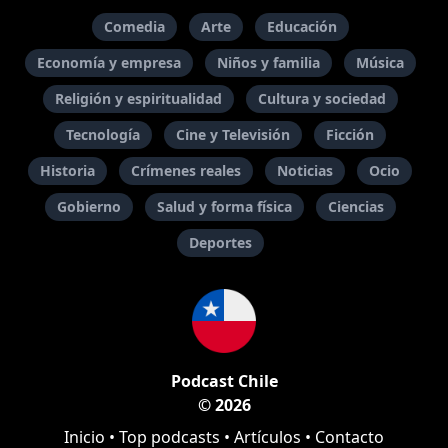
Comedia
Arte
Educación
Economía y empresa
Niños y familia
Música
Religión y espiritualidad
Cultura y sociedad
Tecnología
Cine y Televisión
Ficción
Historia
Crímenes reales
Noticias
Ocio
Gobierno
Salud y forma física
Ciencias
Deportes
Podcast Chile
© 2026
Inicio
•
Top podcasts
•
Artículos
•
Contacto