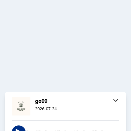
go99
2026-07-24