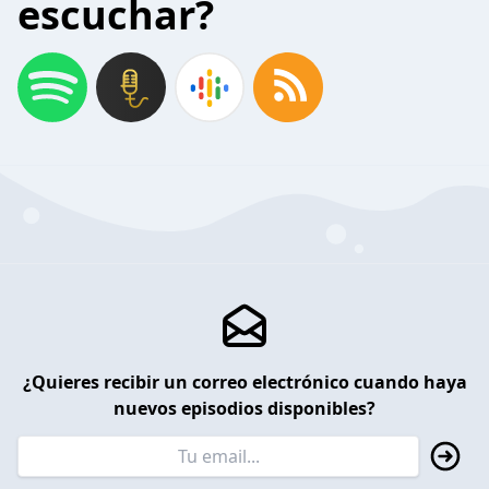
escuchar?
¿Quieres recibir un correo electrónico cuando haya
nuevos episodios disponibles?