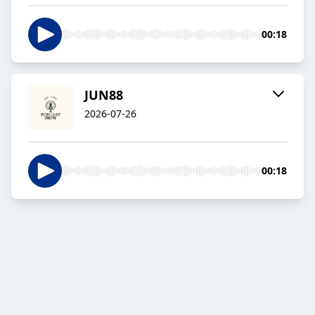
00:18
JUN88
2026-07-26
00:18