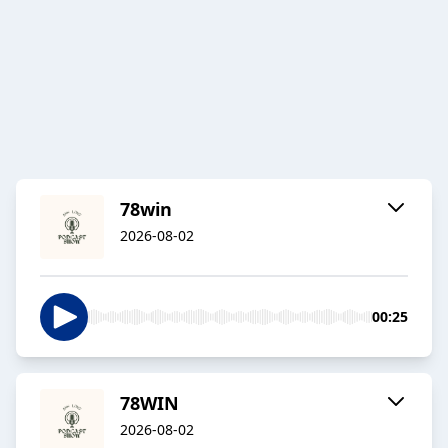
78win
2026-08-02
00:25
78WIN
2026-08-02