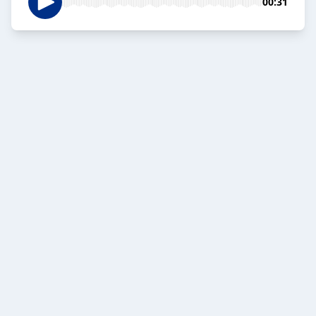
00:31