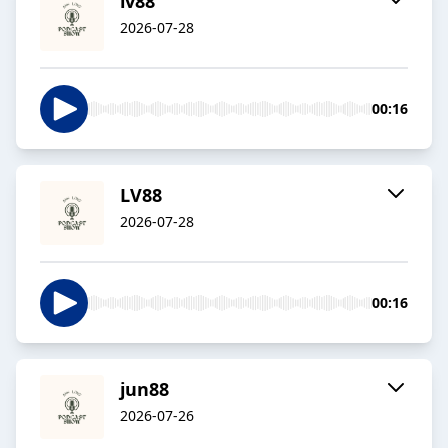
lv88
2026-07-28
00:16
LV88
2026-07-28
00:16
jun88
2026-07-26