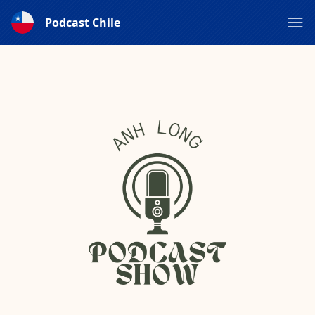
Podcast Chile