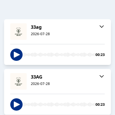
33ag
2026-07-28
00:23
33AG
2026-07-28
00:23