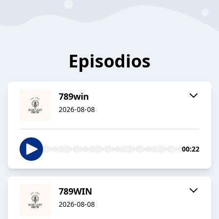
Episodios
789win
2026-08-08
00:22
789WIN
2026-08-08