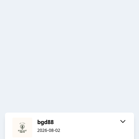
bgd88
2026-08-02