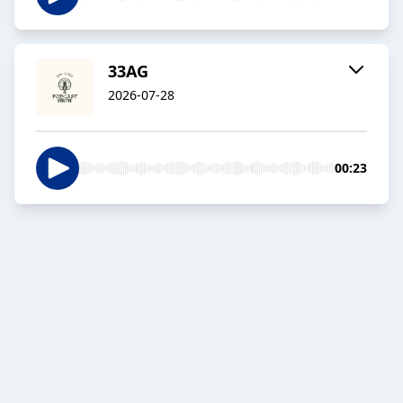
33AG
2026-07-28
00:23