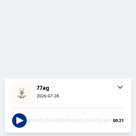
77ag
2026-07-28
00:21