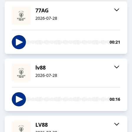
77AG
2026-07-28
00:21
lv88
2026-07-28
00:16
LV88