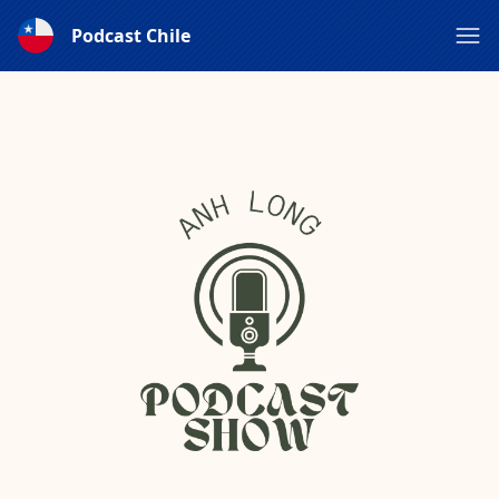
Podcast Chile