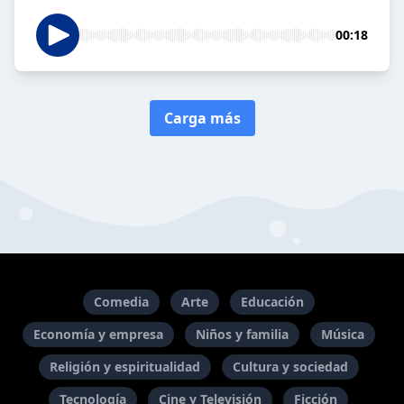
00:18
Carga más
Comedia
Arte
Educación
Economía y empresa
Niños y familia
Música
Religión y espiritualidad
Cultura y sociedad
Tecnología
Cine y Televisión
Ficción