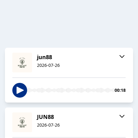
jun88
2026-07-26
00:18
JUN88
2026-07-26