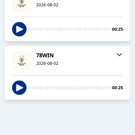
2026-08-02
00:25
78WIN
2026-08-02
00:25