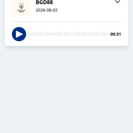
BGD88
2026-08-02
00:31