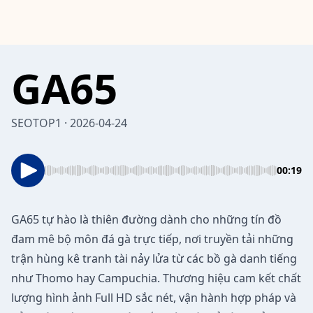
GA65
SEOTOP1 · 2026-04-24
00:19
GA65
tự hào là thiên đường dành cho những tín đồ
đam mê bộ môn đá gà trực tiếp, nơi truyền tải những
trận hùng kê tranh tài nảy lửa từ các bồ gà danh tiếng
như Thomo hay Campuchia. Thương hiệu cam kết chất
lượng hình ảnh Full HD sắc nét, vận hành hợp pháp và