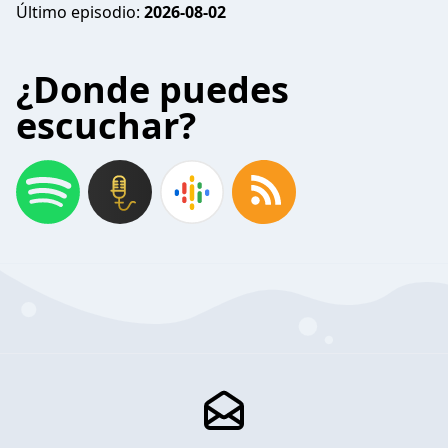
Último episodio:
2026-08-02
¿Donde puedes
escuchar?