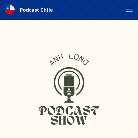
Podcast Chile