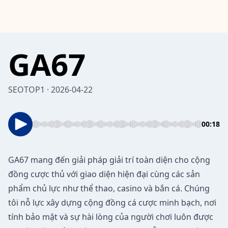
GA67
SEOTOP1 · 2026-04-22
00:18
GA67
mang đến giải pháp giải trí toàn diện cho cộng
đồng cược thủ với giao diện hiện đại cùng các sản
phẩm chủ lực như thể thao, casino và bắn cá. Chúng
tôi nỗ lực xây dựng cộng đồng cá cược minh bạch, nơi
tính bảo mật và sự hài lòng của người chơi luôn được