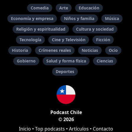
Comedia
Arte
Educación
Economía y empresa
Niños y familia
Música
Religión y espiritualidad
Cultura y sociedad
Tecnología
Cine y Televisión
Ficción
Historia
Crímenes reales
Noticias
Ocio
Gobierno
Salud y forma física
Ciencias
Deportes
Podcast Chile
© 2026
Inicio
•
Top podcasts
•
Artículos
•
Contacto