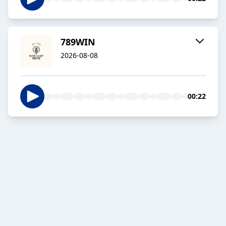
789WIN
2026-08-08
00:22