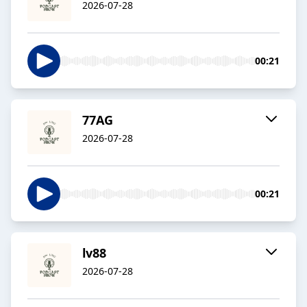
2026-07-28
00:21
77AG
2026-07-28
00:21
lv88
2026-07-28