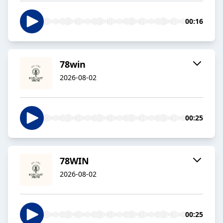
00:16
78win
2026-08-02
00:25
78WIN
2026-08-02
00:25