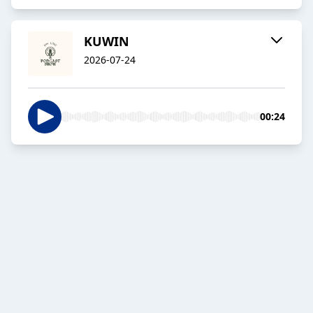
KUWIN
2026-07-24
00:24