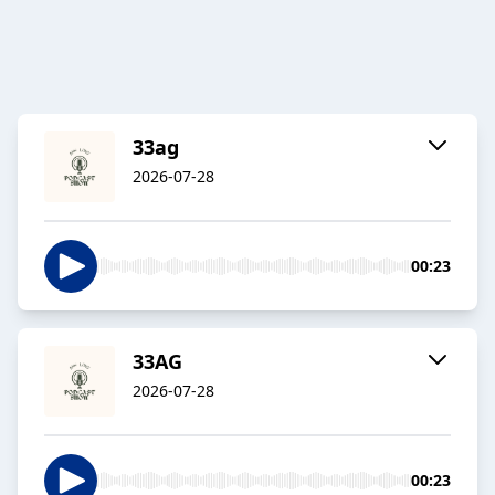
33ag
2026-07-28
00:23
33AG
2026-07-28
00:23