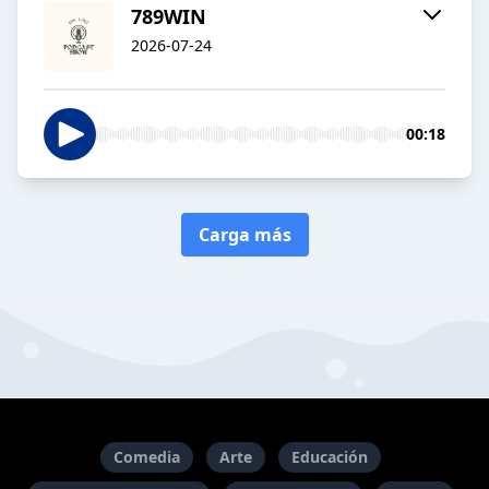
789WIN
2026-07-24
00:18
Carga más
Comedia
Arte
Educación