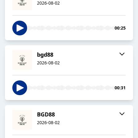
2026-08-02
00:25
bgd88
2026-08-02
00:31
BGD88
2026-08-02