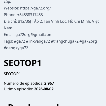
cấp.
Website:
https://ga72.org/
Phone: +84838317483
Địa chỉ: B12/35JT Ấp 2, Tân Vĩnh Lộc, Hồ Chí Minh, Việt
Nam
Email:
ga72org@gmail.com
Tags: #ga72 #linkvaoga72 #trangchuga72 #ga72org
#dangkyga72
SEOTOP1
SEOTOP1
Número de episodios:
2,967
Último episodio:
2026-08-02