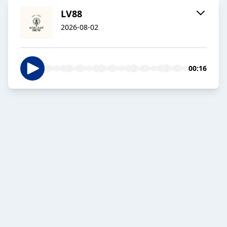
LV88
2026-08-02
00:16