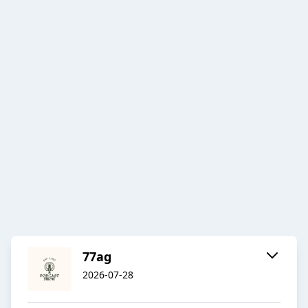
77ag
2026-07-28