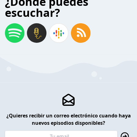
¿Donde puedes
escuchar?
¿Quieres recibir un correo electrónico cuando haya
nuevos episodios disponibles?