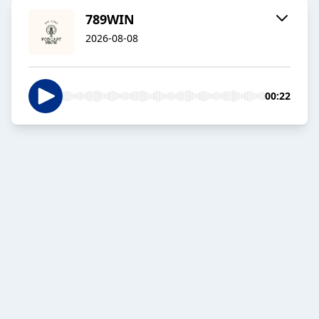
789WIN
2026-08-08
00:22