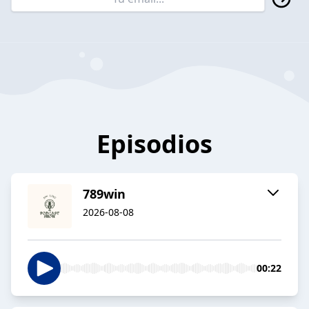
Episodios
789win
2026-08-08
00:22