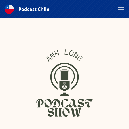
Podcast Chile