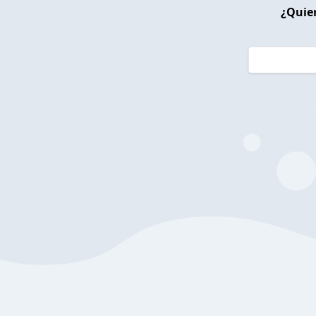
¿Quier