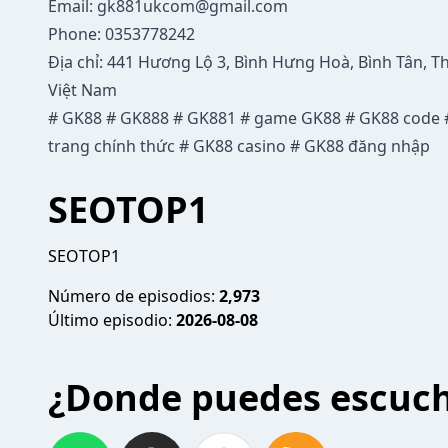
Email:
gk881ukcom@gmail.com
Phone: 0353778242
Địa chỉ: 441 Hương Lộ 3, Bình Hưng Hoà, Bình Tân, 
Việt Nam
# GK88 # GK888 # GK881 # game GK88 # GK88 code 
trang chính thức # GK88 casino # GK88 đăng nhập
SEOTOP1
SEOTOP1
Número de episodios:
2,973
Último episodio:
2026-08-08
¿Donde puedes escuc