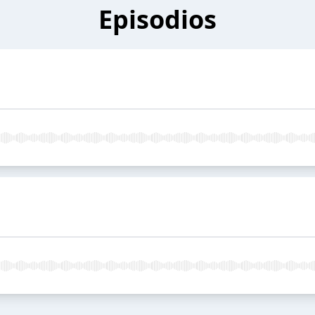
Episodios