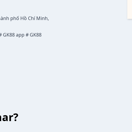
Thành phố Hồ Chí Minh,
# GK88 app # GK88
har?