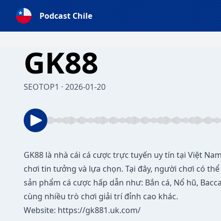
Podcast Chile
GK88
SEOTOP1 · 2026-01-20
GK88
là nhà cái cá cược trực tuyến uy tín tại Việt N
chơi tin tưởng và lựa chọn. Tại đây, người chơi có th
sản phẩm cá cược hấp dẫn như: Bắn cá, Nổ hũ, Bacca
cùng nhiều trò chơi giải trí đỉnh cao khác.
Website:
https://gk881.uk.com/