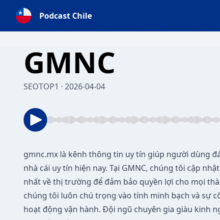
Podcast Chile
GMNC
SEOTOP1 · 2026-04-04
gmnc.mx là kênh thông tin uy tín giúp người dùng đá
nhà cái uy tín hiện nay. Tại
⁠GMNC⁠
, chúng tôi cập nhật
nhất về thị trường để đảm bảo quyền lợi cho mọi thà
chúng tôi luôn chú trọng vào tính minh bạch và sự 
hoạt động vận hành. Đội ngũ chuyên gia giàu kinh 