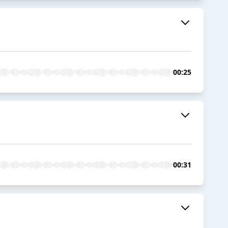
00:25
00:31