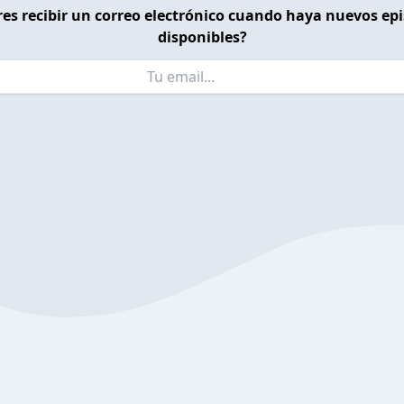
es recibir un correo electrónico cuando haya nuevos ep
disponibles?