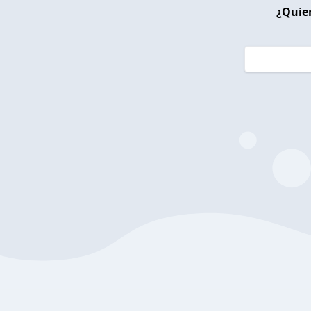
¿Quier