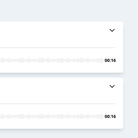
00:16
00:16