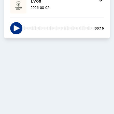
LV88
2026-08-02
00:16