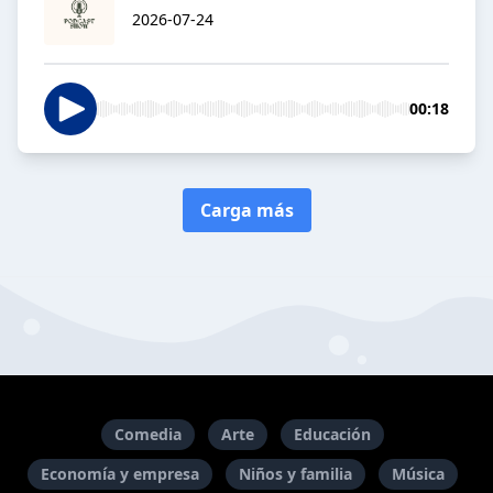
2026-07-24
00:18
Carga más
Comedia
Arte
Educación
Economía y empresa
Niños y familia
Música