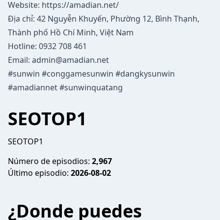
Website:
https://amadian.net/
Địa chỉ: 42 Nguyễn Khuyến, Phường 12, Bình Thạnh,
Thành phố Hồ Chí Minh, Việt Nam
Hotline: 0932 708 461
Email:
admin@amadian.net
#sunwin #conggamesunwin #dangkysunwin
#amadiannet #sunwinquatang
SEOTOP1
SEOTOP1
Número de episodios:
2,967
Último episodio:
2026-08-02
¿Donde puedes