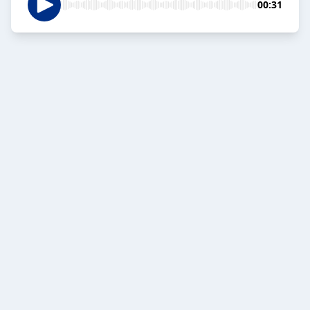
00:31