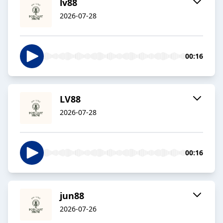
lv88
2026-07-28
00:16
LV88
2026-07-28
00:16
jun88
2026-07-26