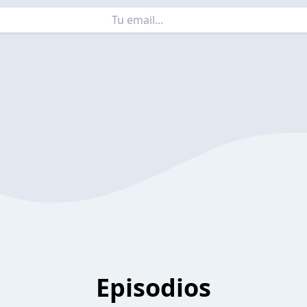
Episodios