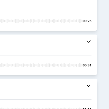
00:25
00:31