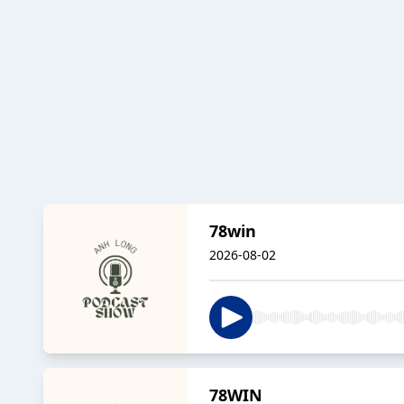
78win
2026-08-02
78WIN