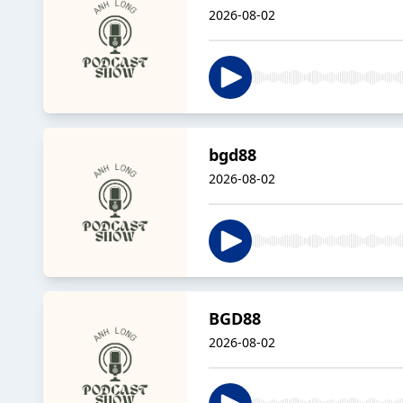
2026-08-02
bgd88
2026-08-02
BGD88
2026-08-02