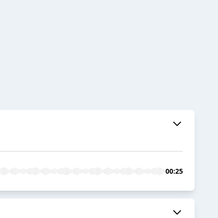
00:25