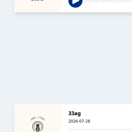
33ag
2026-07-28