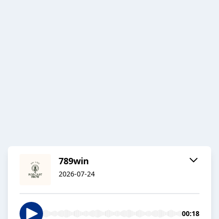
789win
2026-07-24
00:18