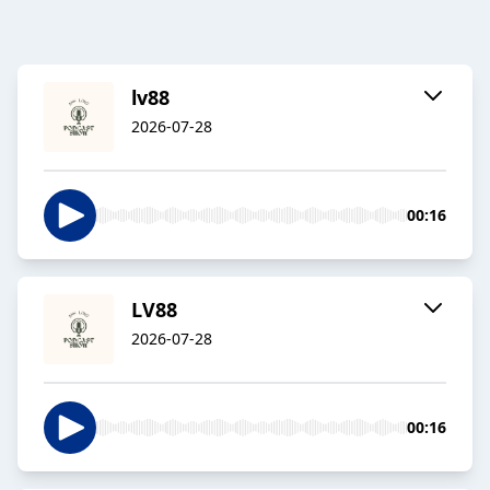
lv88
2026-07-28
00:16
LV88
2026-07-28
00:16