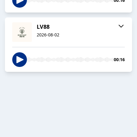
00:16
LV88
2026-08-02
00:16