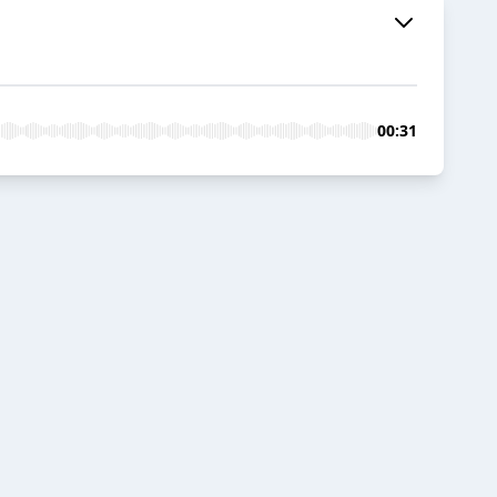
00:31