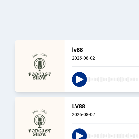
lv88
2026-08-02
LV88
2026-08-02