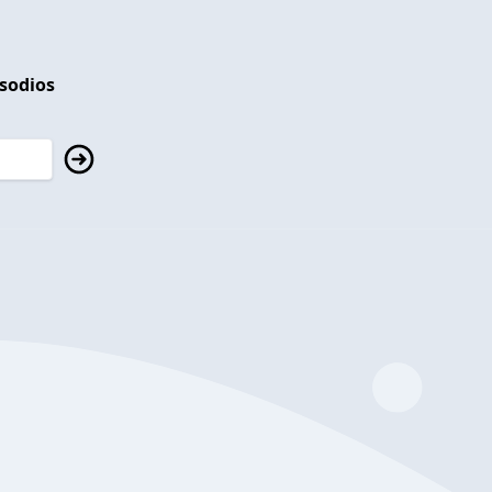
isodios