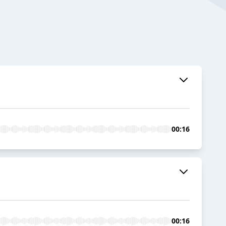
00:16
00:16