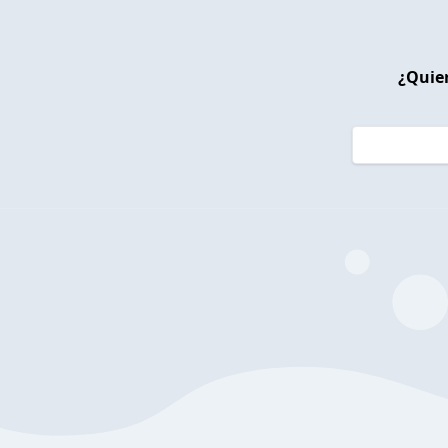
¿Quier