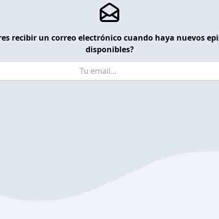
es recibir un correo electrónico cuando haya nuevos ep
disponibles?