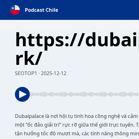
Podcast Chile
https://duba
rk/
SEOTOP1 · 2025-12-12
Dubaipalace
là nơi hội tụ tinh hoa công nghệ và cảm
một “ốc đảo giải trí” rực rỡ giữa thế giới trực tuyến. 
tận hưởng tốc độ mượt mà, các tính năng thông min