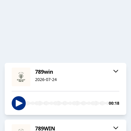
789win
2026-07-24
00:18
789WIN