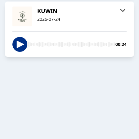
KUWIN
2026-07-24
00:24