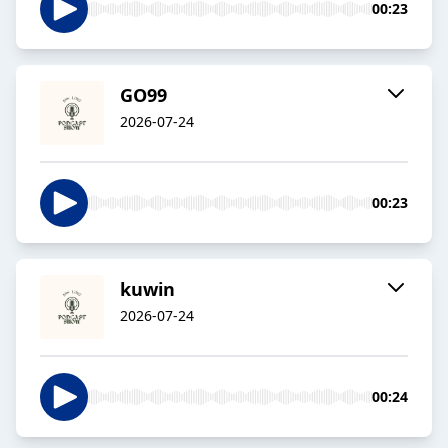
00:23
GO99
2026-07-24
00:23
kuwin
2026-07-24
00:24