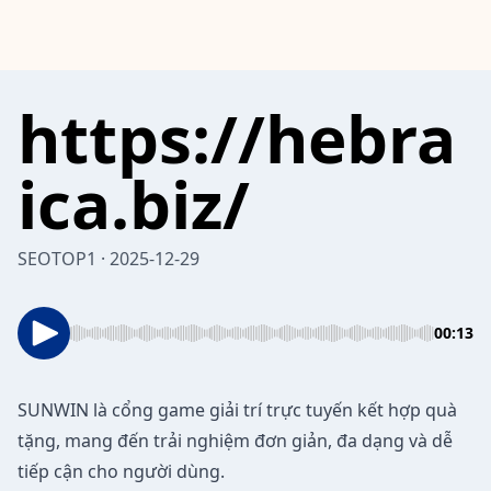
https://hebra
ica.biz/⁠
SEOTOP1 · 2025-12-29
00:13
⁠SUNWIN⁠
là cổng game giải trí trực tuyến kết hợp quà
tặng, mang đến trải nghiệm đơn giản, đa dạng và dễ
tiếp cận cho người dùng.