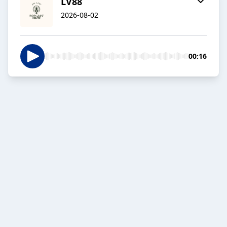
LV88
2026-08-02
00:16