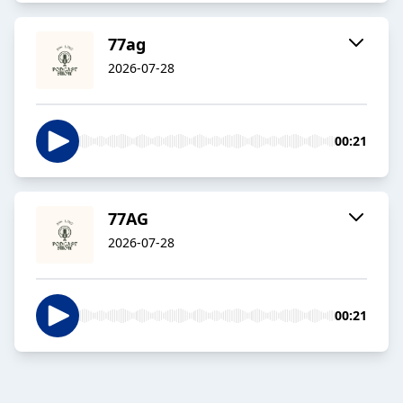
77ag
2026-07-28
00:21
77AG
2026-07-28
00:21