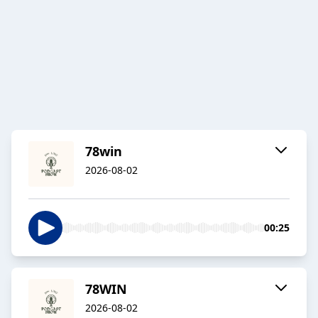
78win
2026-08-02
00:25
78WIN
2026-08-02