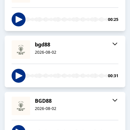
00:25
bgd88
2026-08-02
00:31
BGD88
2026-08-02