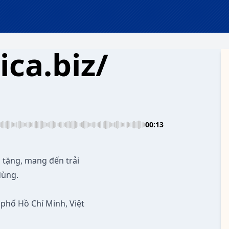
ca.biz/⁠
00:13
à tặng, mang đến trải
dùng.
 phố Hồ Chí Minh, Việt