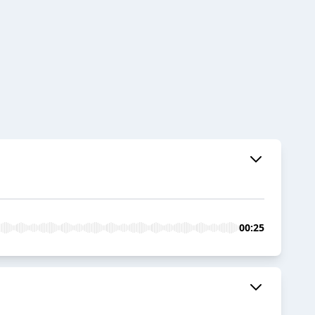
00:25