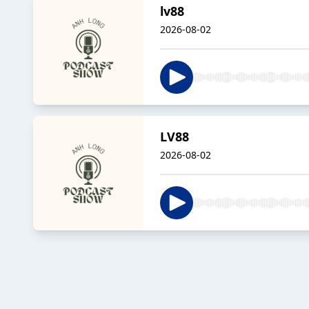
lv88
2026-08-02
LV88
2026-08-02