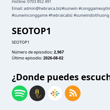
Hotline: 0703 852 491
Email:
admin@hebraica.biz
#sunwin #conggameuyti
#sunwinconggame #hebraicabiz #sunwindoithuong
SEOTOP1
SEOTOP1
Número de episodios:
2,967
Último episodio:
2026-08-02
¿Donde puedes escuc