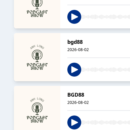
bgd88
2026-08-02
BGD88
2026-08-02