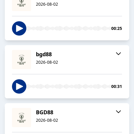
2026-08-02
00:25
bgd88
2026-08-02
00:31
BGD88
2026-08-02