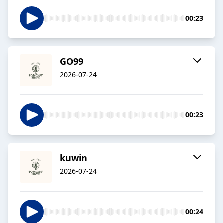
00:23
GO99
2026-07-24
00:23
kuwin
2026-07-24
00:24