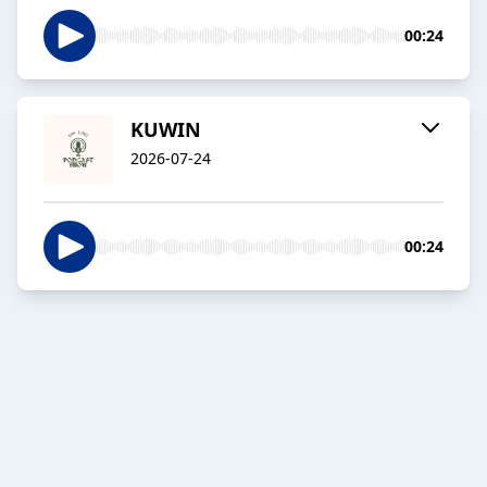
00:24
KUWIN
2026-07-24
00:24