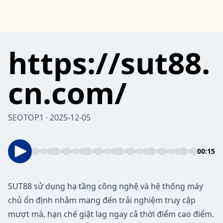
https://sut88.
cn.com/
SEOTOP1 · 2025-12-05
00:15
SUT88
sử dụng hạ tầng công nghệ và hệ thống máy
chủ ổn định nhằm mang đến trải nghiệm truy cập
mượt mà, hạn chế giật lag ngay cả thời điểm cao điểm.