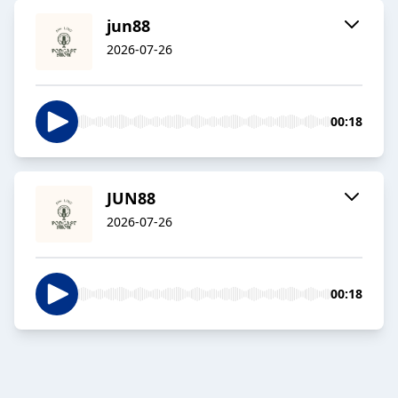
jun88
2026-07-26
00:18
JUN88
2026-07-26
00:18