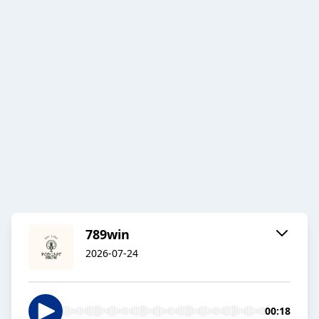
789win
2026-07-24
00:18