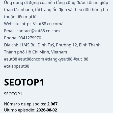
Ứng dụng di động của nền tảng cũng được tối ưu giúp
thao tác nhanh, tải trang ổn định và theo dõi thông tin
thuận tiện mọi lúc.
Website:
https://sut88.cn.com/
Email:
contact@sut88.cn.com
Phone: 0341279970
Địa chỉ: 11/45 Bùi Đình Tuý, Phường 12, Bình Thạnh,
Thành phố Hồ Chí Minh, Vietnam
#sut88 #sut88cncom #dangkysut88 #sut_88
#taiappsut88
SEOTOP1
SEOTOP1
Número de episodios:
2,967
Último episodio:
2026-08-02