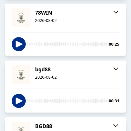
78WIN
2026-08-02
00:25
bgd88
2026-08-02
00:31
BGD88