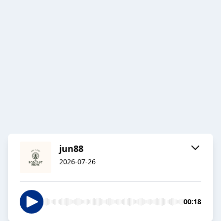
jun88
2026-07-26
00:18