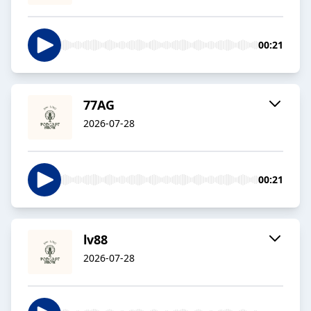
00:21
77AG
2026-07-28
00:21
lv88
2026-07-28