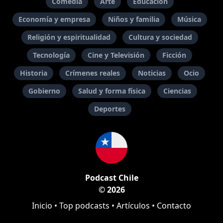
Comedia
Arte
Educación
Economía y empresa
Niños y familia
Música
Religión y espiritualidad
Cultura y sociedad
Tecnología
Cine y Televisión
Ficción
Historia
Crímenes reales
Noticias
Ocio
Gobierno
Salud y forma física
Ciencias
Deportes
Podcast Chile
© 2026
Inicio
•
Top podcasts
•
Artículos
•
Contacto