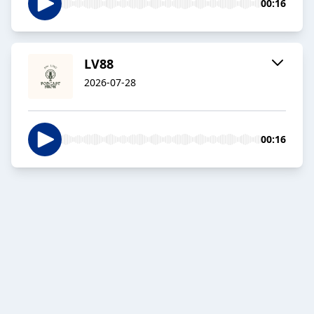
00:16
LV88
2026-07-28
00:16