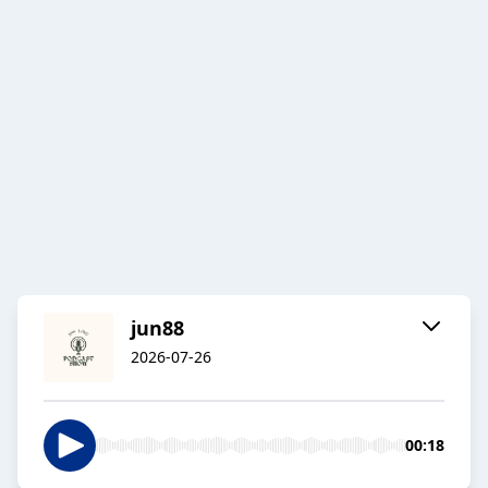
jun88
2026-07-26
00:18