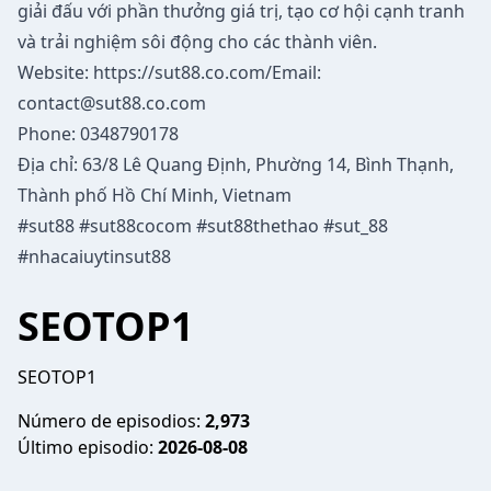
giải đấu với phần thưởng giá trị, tạo cơ hội cạnh tranh
và trải nghiệm sôi động cho các thành viên.
Website:
https://sut88.co.com/
Email:
contact@sut88.co.com
Phone: 0348790178
Địa chỉ: 63/8 Lê Quang Định, Phường 14, Bình Thạnh,
Thành phố Hồ Chí Minh, Vietnam
#sut88 #sut88cocom #sut88thethao #sut_88
#nhacaiuytinsut88
SEOTOP1
SEOTOP1
Número de episodios:
2,973
Último episodio:
2026-08-08