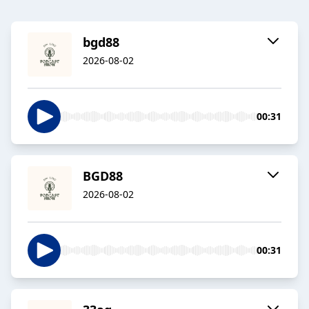
bgd88
2026-08-02
00:31
BGD88
2026-08-02
00:31