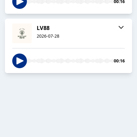
00:16
LV88
2026-07-28
00:16