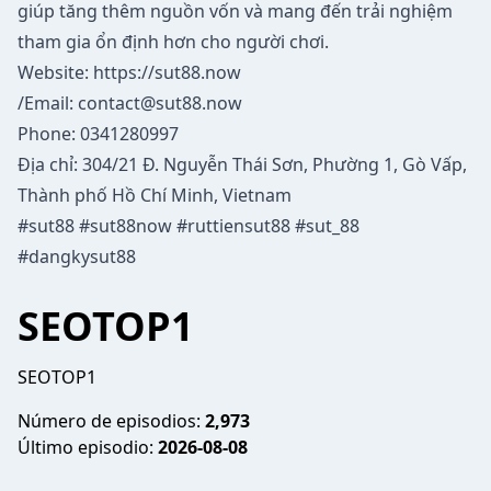
giúp tăng thêm nguồn vốn và mang đến trải nghiệm
tham gia ổn định hơn cho người chơi.
Website:
https://sut88.now
/
Email:
contact@sut88.now
Phone: 0341280997
Địa chỉ: 304/21 Đ. Nguyễn Thái Sơn, Phường 1, Gò Vấp,
Thành phố Hồ Chí Minh, Vietnam
#sut88 #sut88now #ruttiensut88 #sut_88
#dangkysut88
SEOTOP1
SEOTOP1
Número de episodios:
2,973
Último episodio:
2026-08-08