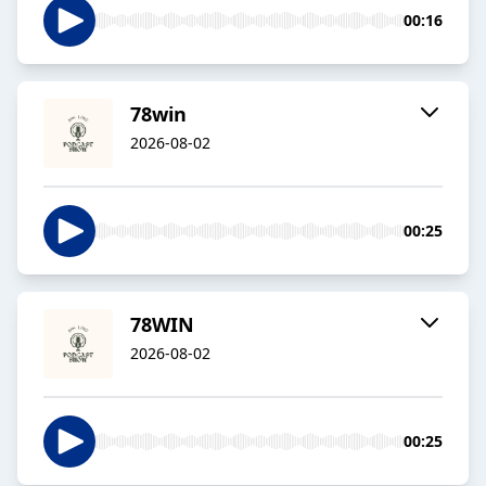
00:16
78win
2026-08-02
00:25
78WIN
2026-08-02
00:25