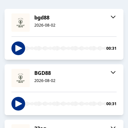
bgd88
2026-08-02
00:31
BGD88
2026-08-02
00:31