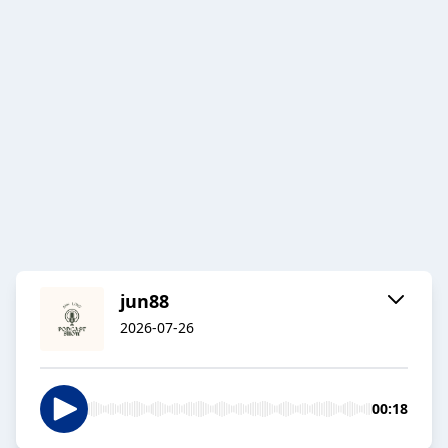
jun88
2026-07-26
00:18