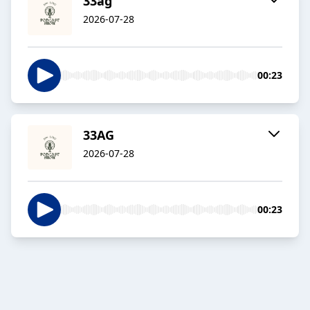
33ag
2026-07-28
00:23
33AG
2026-07-28
00:23