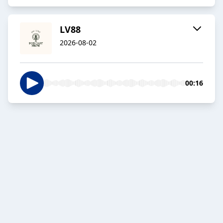
LV88
2026-08-02
00:16