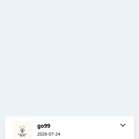
go99
2026-07-24