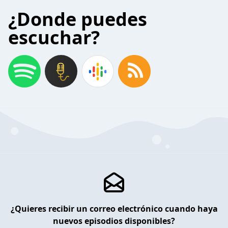
¿Donde puedes
escuchar?
¿Quieres recibir un correo electrónico cuando haya
nuevos episodios disponibles?