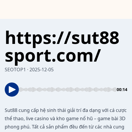
https://sut88
sport.com/
SEOTOP1 · 2025-12-05
00:14
Sut88
cung cấp hệ sinh thái giải trí đa dạng với cá cược
thể thao, live casino và kho game nổ hũ – game bài 3D
phong phú. Tất cả sản phẩm đều đến từ các nhà cung