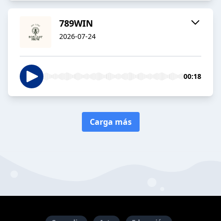
789WIN
2026-07-24
00:18
Carga más