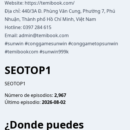
Website:
https://temibook.com/
Địa chỉ: 440/3A Đ. Phùng Văn Cung, Phường 7, Phú
Nhuận, Thành phố Hồ Chí Minh, Việt Nam
Hotline: 0397 284 615
Email:
admin@temibook.com
#sunwin #conggamesunwin #conggametopsunwin
#temibookcom #sunwin999k
SEOTOP1
SEOTOP1
Número de episodios:
2,967
Último episodio:
2026-08-02
¿Donde puedes