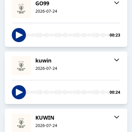
GO99
2026-07-24
00:23
kuwin
2026-07-24
00:24
KUWIN
2026-07-24