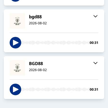
bgd88
2026-08-02
00:31
BGD88
2026-08-02
00:31