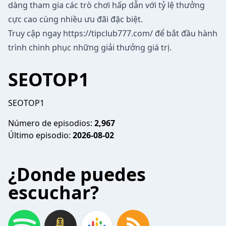
dàng tham gia các trò chơi hấp dẫn với tỷ lệ thưởng
cực cao cùng nhiều ưu đãi đặc biệt.
Truy cập ngay
https://tipclub777.com/
để bắt đầu hành
trình chinh phục những giải thưởng giá trị.
SEOTOP1
SEOTOP1
Número de episodios:
2,967
Último episodio:
2026-08-02
¿Donde puedes
escuchar?