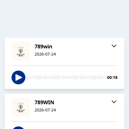
789win
2026-07-24
00:18
789WIN
2026-07-24