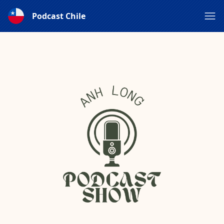
Podcast Chile