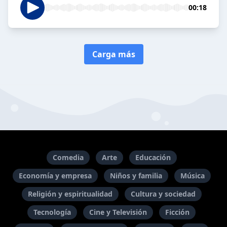
00:18
Carga más
Comedia
Arte
Educación
Economía y empresa
Niños y familia
Música
Religión y espiritualidad
Cultura y sociedad
Tecnología
Cine y Televisión
Ficción