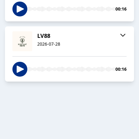
00:16
LV88
2026-07-28
00:16