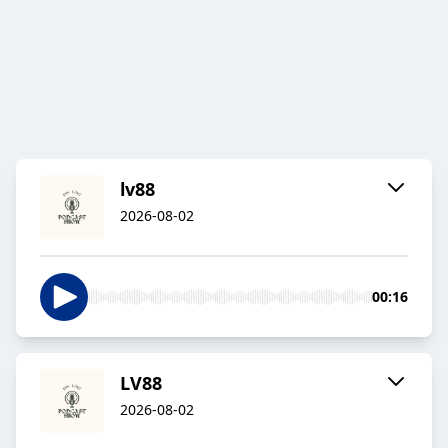
lv88
2026-08-02
00:16
LV88
2026-08-02