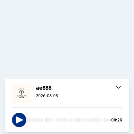
ae888
2026-08-08
00:26