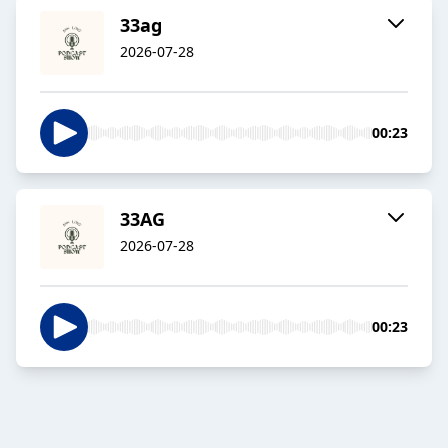
33ag
2026-07-28
00:23
33AG
2026-07-28
00:23