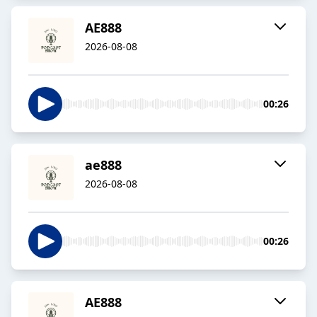
AE888
2026-08-08
00:26
ae888
2026-08-08
00:26
AE888