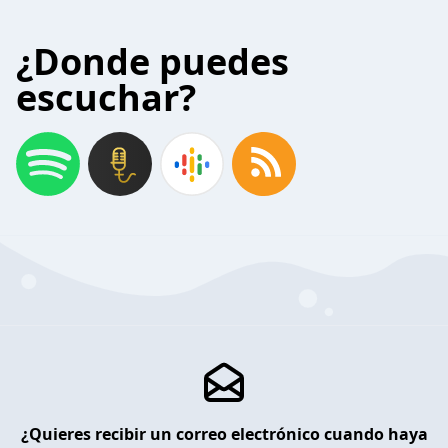
¿Donde puedes
escuchar?
¿Quieres recibir un correo electrónico cuando haya