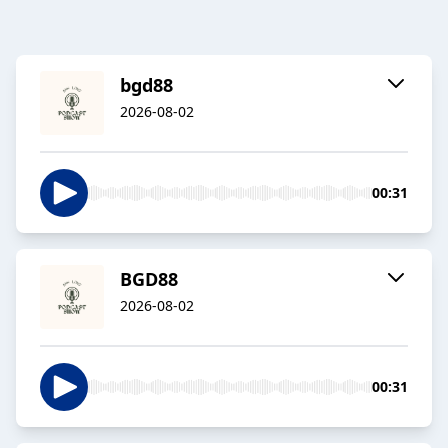
bgd88
2026-08-02
00:31
BGD88
2026-08-02
00:31