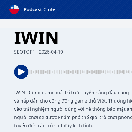
Podcast Chile
IWIN
SEOTOP1 · 2026-04-10
IWIN
- Cổng game giải trí trực tuyến hàng đầu cung 
và hấp dẫn cho cộng đồng game thủ Việt. Thương hi
vào trải nghiệm người dùng với hệ thống bảo mật an t
người chơi sẽ được khám phá thế giới trò chơi phong
tuyến đến các trò slot đầy kịch tính.