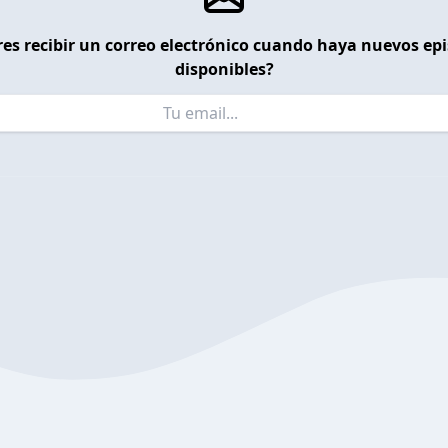
es recibir un correo electrónico cuando haya nuevos ep
disponibles?