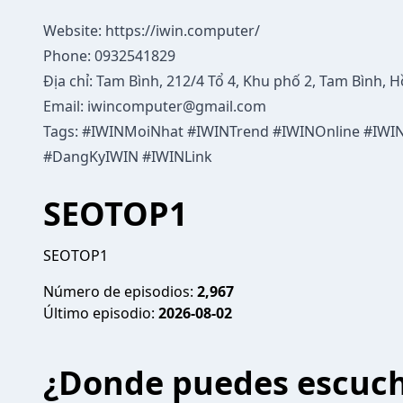
Website:
https://iwin.computer/
Phone: 0932541829
Địa chỉ: Tam Bình, 212/4 Tổ 4, Khu phố 2, Tam Bình, 
Email:
iwincomputer@gmail.com
Tags: #IWINMoiNhat #IWINTrend #IWINOnline #IW
#DangKyIWIN #IWINLink
SEOTOP1
SEOTOP1
Número de episodios:
2,967
Último episodio:
2026-08-02
¿Donde puedes escuc