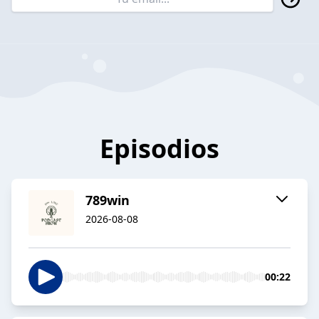
Episodios
789win
2026-08-08
00:22