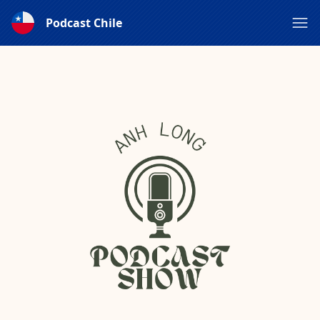
Podcast Chile