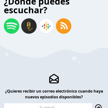
¿Donde puedes
escuchar?
¿Quieres recibir un correo electrónico cuando haya
nuevos episodios disponibles?