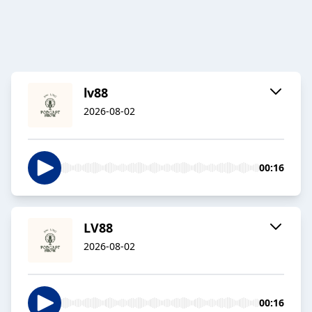
lv88
2026-08-02
00:16
LV88
2026-08-02
00:16