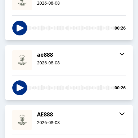
2026-08-08
00:26
ae888
2026-08-08
00:26
AE888
2026-08-08