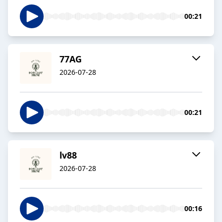
00:21
77AG
2026-07-28
00:21
lv88
2026-07-28
00:16