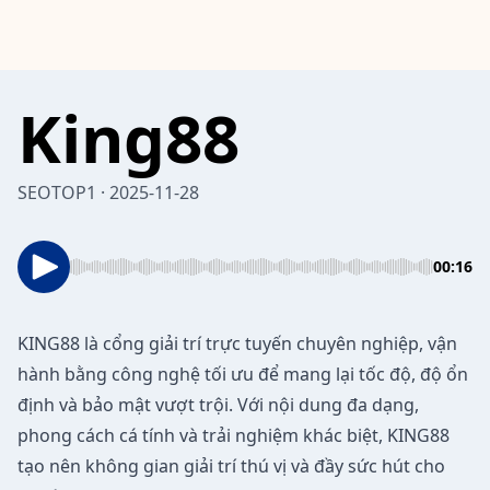
King88
SEOTOP1 · 2025-11-28
00:16
KING88
là cổng giải trí trực tuyến chuyên nghiệp, vận
hành bằng công nghệ tối ưu để mang lại tốc độ, độ ổn
định và bảo mật vượt trội. Với nội dung đa dạng,
phong cách cá tính và trải nghiệm khác biệt, KING88
tạo nên không gian giải trí thú vị và đầy sức hút cho