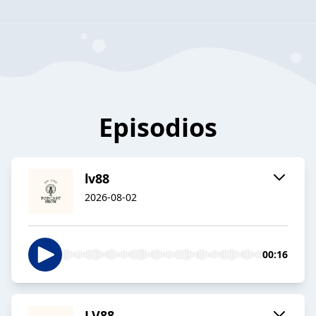
Episodios
lv88
2026-08-02
00:16
LV88