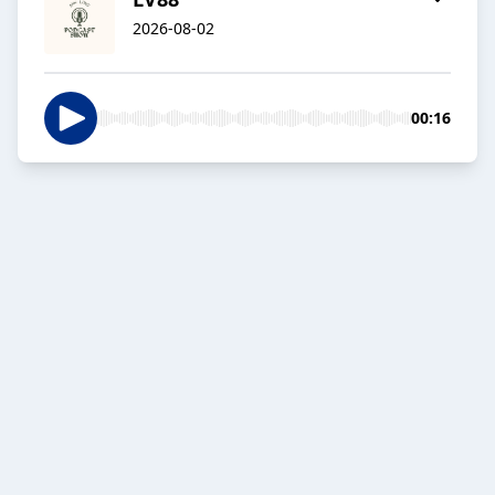
2026-08-02
00:16