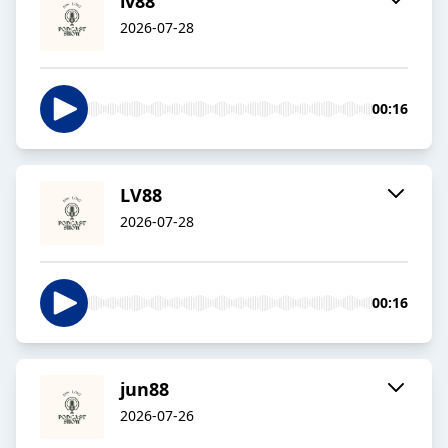
lv88
2026-07-28
00:16
LV88
2026-07-28
00:16
jun88
2026-07-26