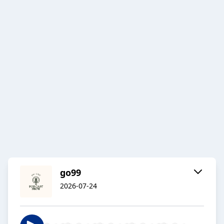
go99
2026-07-24