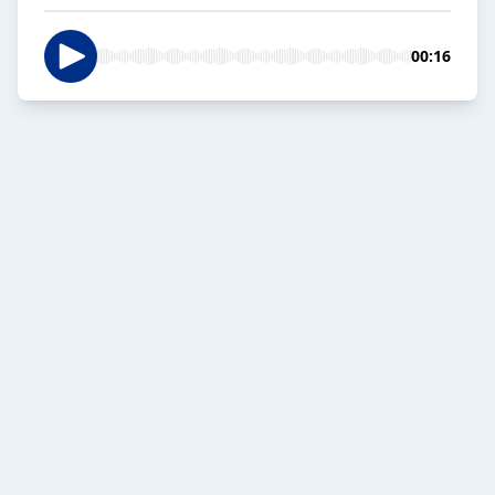
00:16