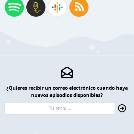
¿Quieres recibir un correo electrónico cuando haya
nuevos episodios disponibles?