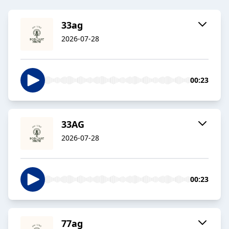
33ag
2026-07-28
00:23
33AG
2026-07-28
00:23
77ag