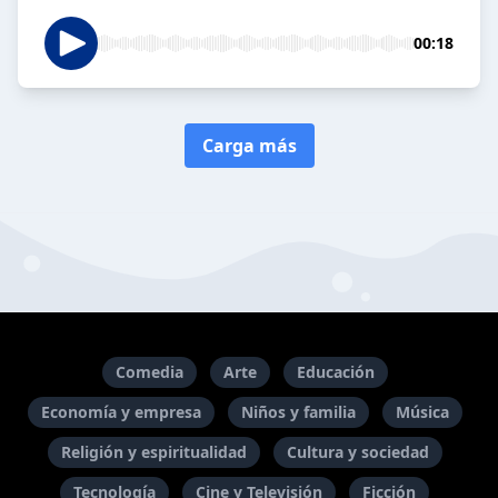
00:18
Carga más
Comedia
Arte
Educación
Economía y empresa
Niños y familia
Música
Religión y espiritualidad
Cultura y sociedad
Tecnología
Cine y Televisión
Ficción