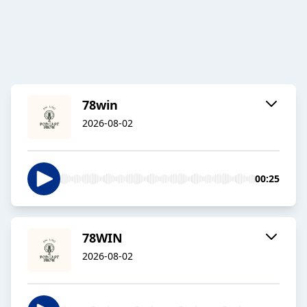
78win
2026-08-02
00:25
78WIN
2026-08-02