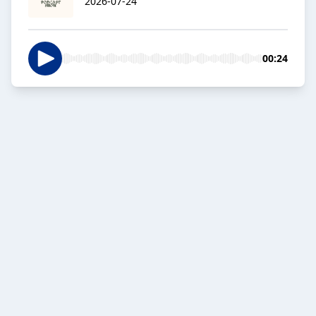
2026-07-24
00:24