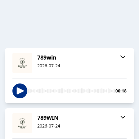
789win
2026-07-24
00:18
789WIN
2026-07-24