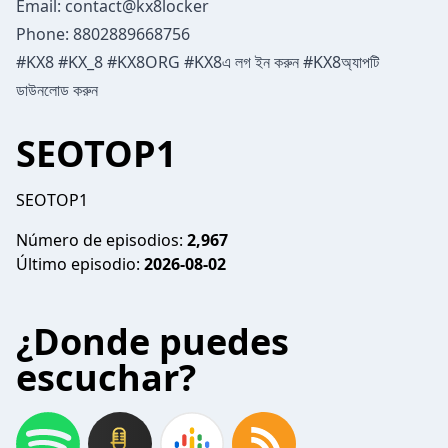
Email: contact@kx8locker
Phone: 8802889668756
#KX8 #KX_8 #KX8ORG #KX8এ লগ ইন করুন #KX8অ্যাপটি
ডাউনলোড করুন
SEOTOP1
SEOTOP1
Número de episodios:
2,967
Último episodio:
2026-08-02
¿Donde puedes
escuchar?