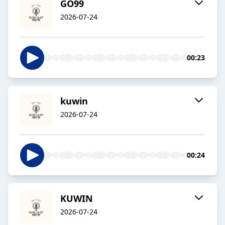
GO99
2026-07-24
00:23
kuwin
2026-07-24
00:24
KUWIN
2026-07-24