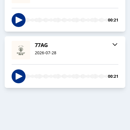
00:21
77AG
2026-07-28
00:21