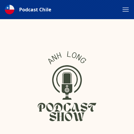
Podcast Chile