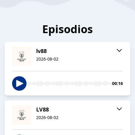
Episodios
lv88
2026-08-02
00:16
LV88
2026-08-02