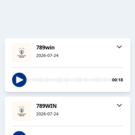
789win
2026-07-24
00:18
789WIN
2026-07-24