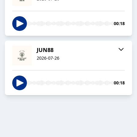
00:18
JUN88
2026-07-26
00:18