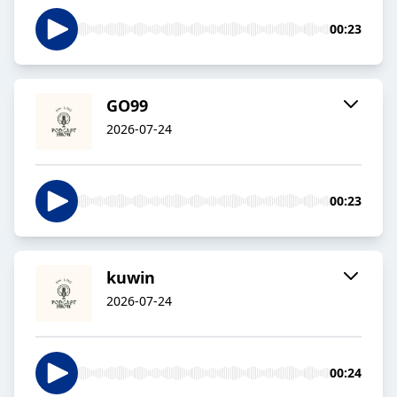
00:23
GO99
2026-07-24
00:23
kuwin
2026-07-24
00:24