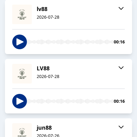
lv88
2026-07-28
00:16
LV88
2026-07-28
00:16
jun88
2026-07-26