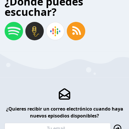
¿Donde puedes
escuchar?
¿Quieres recibir un correo electrónico cuando haya
nuevos episodios disponibles?