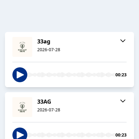
33ag
2026-07-28
00:23
33AG
2026-07-28
00:23