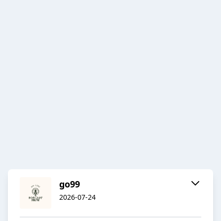
go99
2026-07-24