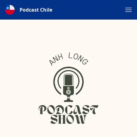
Podcast Chile