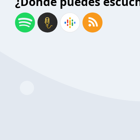
¿Donde puedes escuc