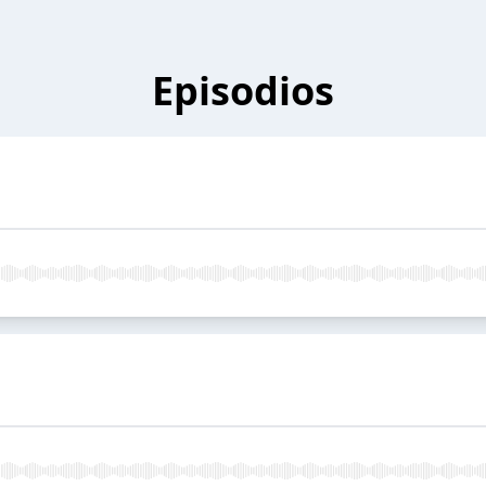
Episodios