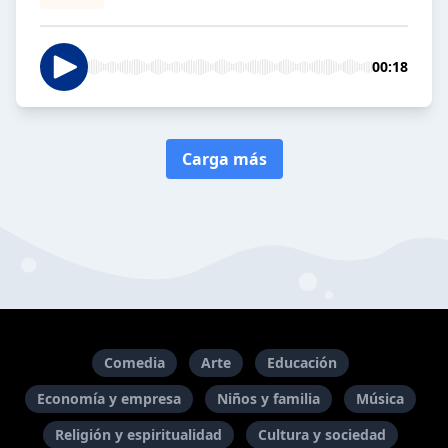
00:18
Carga más
Comedia
Arte
Educación
Economía y empresa
Niños y familia
Música
Religión y espiritualidad
Cultura y sociedad