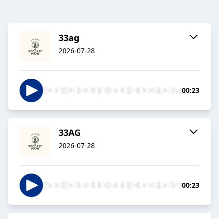
33ag
2026-07-28
00:23
33AG
2026-07-28
00:23