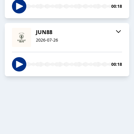
00:18
JUN88
2026-07-26
00:18