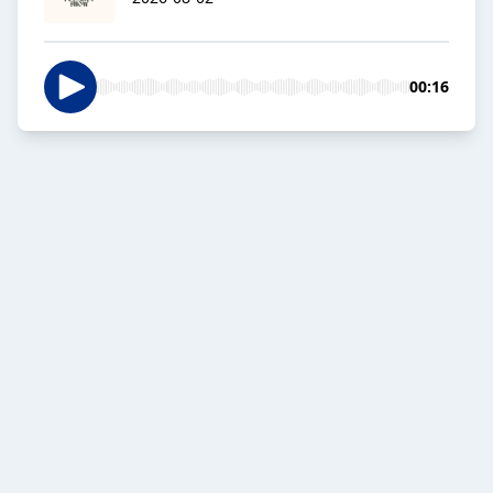
00:16