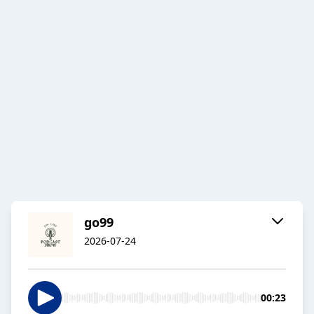
go99
2026-07-24
00:23