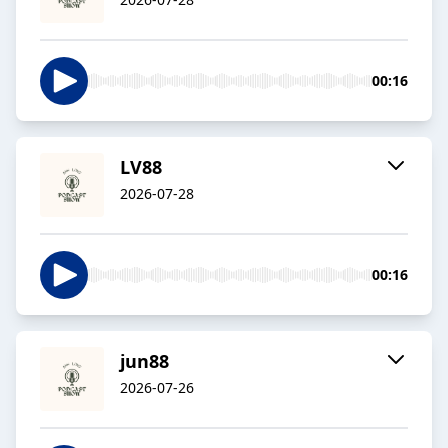
00:16
LV88
2026-07-28
00:16
jun88
2026-07-26