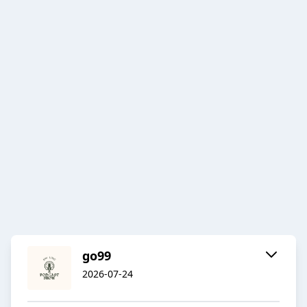
go99
2026-07-24