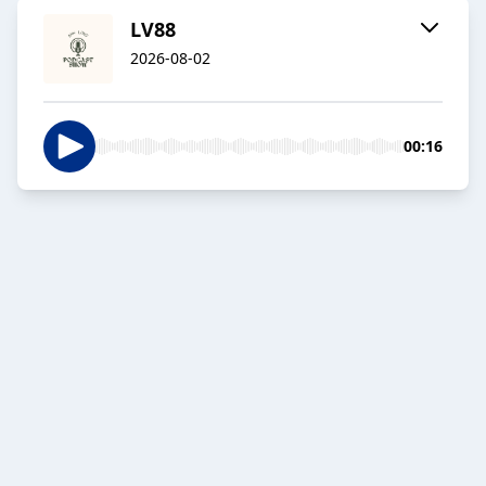
LV88
2026-08-02
00:16