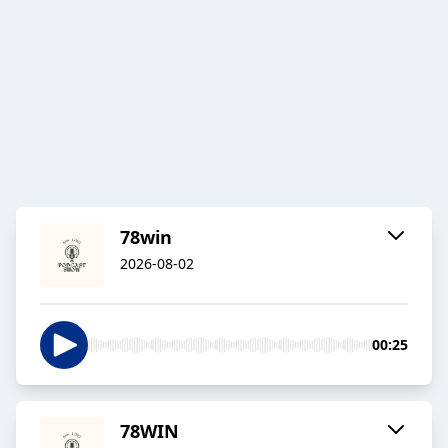
78win
2026-08-02
00:25
78WIN