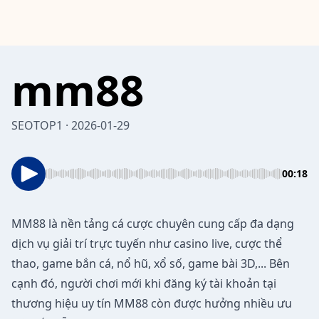
mm88
SEOTOP1 · 2026-01-29
00:18
MM88
là nền tảng cá cược chuyên cung cấp đa dạng
dịch vụ giải trí trực tuyến như casino live, cược thể
thao, game bắn cá, nổ hũ, xổ số, game bài 3D,... Bên
cạnh đó, người chơi mới khi đăng ký tài khoản tại
thương hiệu uy tín MM88 còn được hưởng nhiều ưu