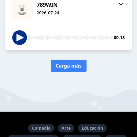
789WIN
2026-07-24
00:18
Carga más
Comedia
Arte
Educación