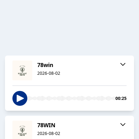
78win
2026-08-02
00:25
78WIN
2026-08-02