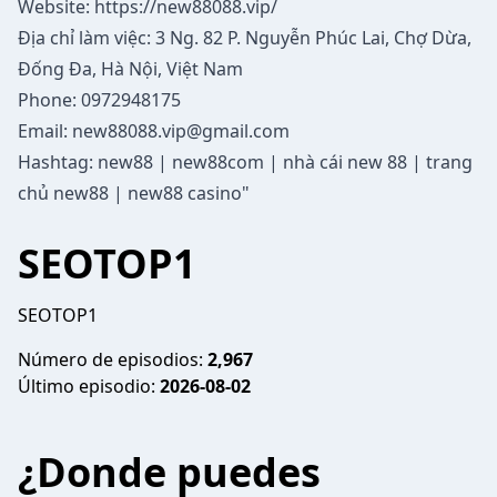
Website:
⁠https://new88088.vip/⁠
Địa chỉ làm việc: 3 Ng. 82 P. Nguyễn Phúc Lai, Chợ Dừa,
Đống Đa, Hà Nội, Việt Nam
Phone: 0972948175
Email:
new88088.vip@gmail.com
Hashtag: new88 | new88com | nhà cái new 88 | trang
chủ new88 | new88 casino"
SEOTOP1
SEOTOP1
Número de episodios:
2,967
Último episodio:
2026-08-02
¿Donde puedes