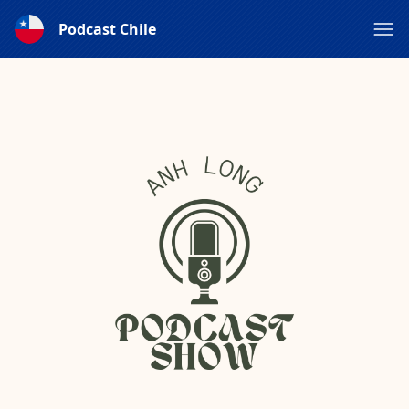
Podcast Chile