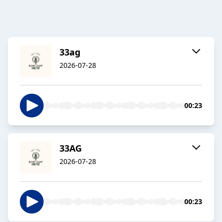
33ag
2026-07-28
00:23
33AG
2026-07-28
00:23