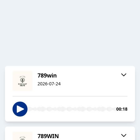
789win
2026-07-24
00:18
789WIN