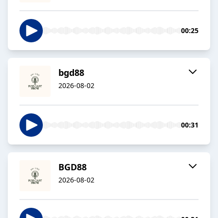
00:25
bgd88
2026-08-02
00:31
BGD88
2026-08-02