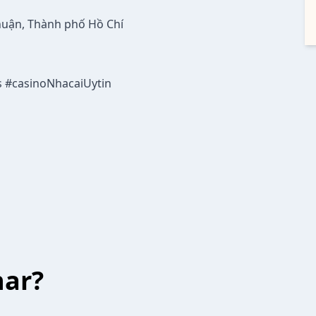
huận, Thành phố Hồ Chí
s #casinoNhacaiUytin
har?