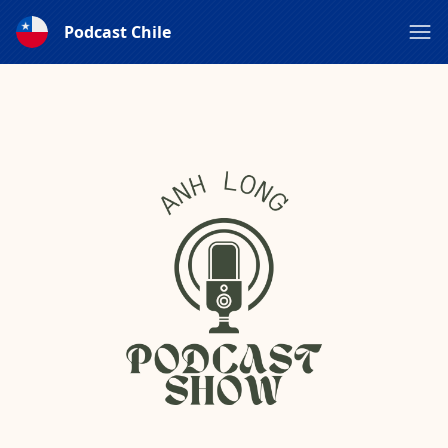
Podcast Chile