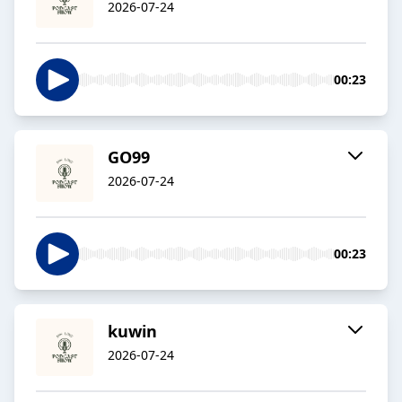
2026-07-24
00:23
GO99
2026-07-24
00:23
kuwin
2026-07-24