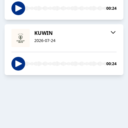
00:24
KUWIN
2026-07-24
00:24