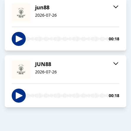
jun88
2026-07-26
00:18
JUN88
2026-07-26
00:18