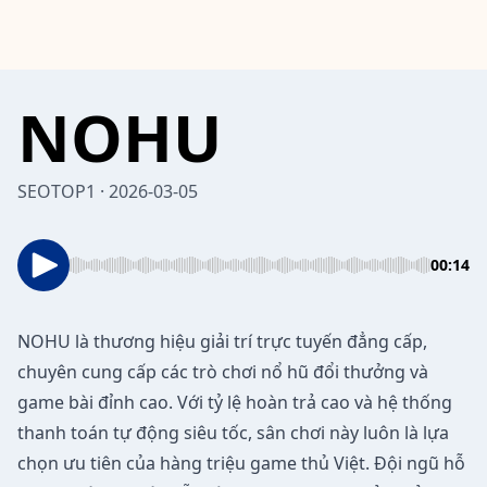
NOHU
SEOTOP1 · 2026-03-05
00:14
NOHU
là thương hiệu giải trí trực tuyến đẳng cấp,
chuyên cung cấp các trò chơi nổ hũ đổi thưởng và
game bài đỉnh cao. Với tỷ lệ hoàn trả cao và hệ thống
thanh toán tự động siêu tốc, sân chơi này luôn là lựa
chọn ưu tiên của hàng triệu game thủ Việt. Đội ngũ hỗ