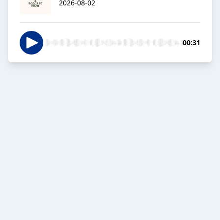
2026-08-02
00:31