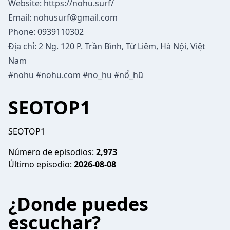
Website:
https://nohu.surf/
Email:
nohusurf@gmail.com
Phone: 0939110302
Địa chỉ: 2 Ng. 120 P. Trần Bình, Từ Liêm, Hà Nội, Việt
Nam
#nohu #nohu.com #no_hu #nổ_hũ
SEOTOP1
SEOTOP1
Número de episodios:
2,973
Último episodio:
2026-08-08
¿Donde puedes
escuchar?