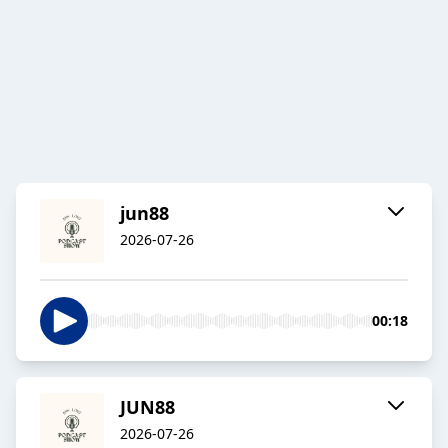
jun88
2026-07-26
00:18
JUN88
2026-07-26