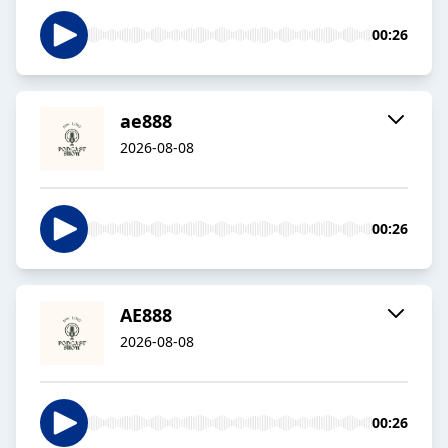
00:26
ae888
2026-08-08
00:26
AE888
2026-08-08
00:26