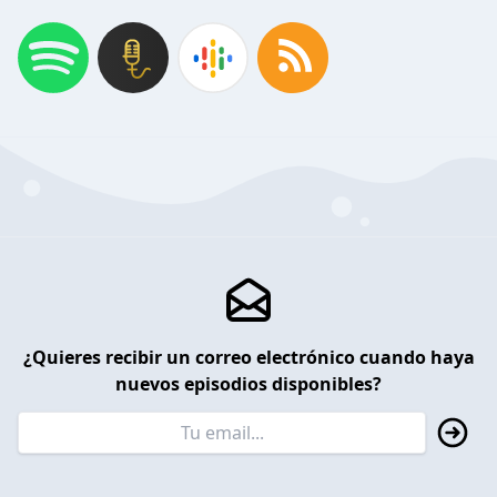
¿Quieres recibir un correo electrónico cuando haya
nuevos episodios disponibles?