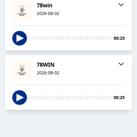
78win
2026-08-02
00:25
78WIN
2026-08-02
00:25