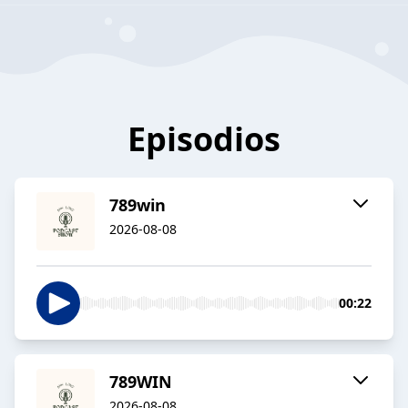
Episodios
789win
2026-08-08
00:22
789WIN
2026-08-08