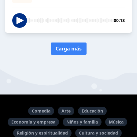
00:18
Carga más
Comedia
Arte
Educación
Economía y empresa
Niños y familia
Música
Religión y espiritualidad
Cultura y sociedad