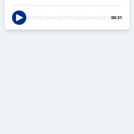
00:31