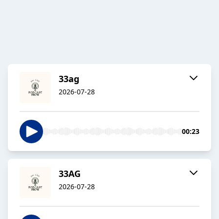
33ag
2026-07-28
00:23
33AG
2026-07-28