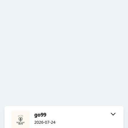
go99
2026-07-24