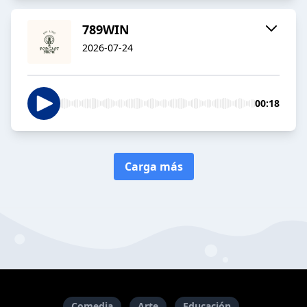
789WIN
2026-07-24
00:18
Carga más
Comedia
Arte
Educación