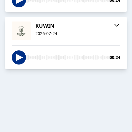
00:24
KUWIN
2026-07-24
00:24