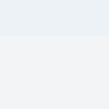
78win
2026-08-02
00:25