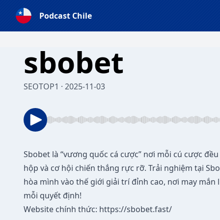
Podcast Chile
sbobet
SEOTOP1 · 2025-11-03
Sbobet
là “vương quốc cá cược” nơi mỗi cú cược đều
hộp và cơ hội chiến thắng rực rỡ. Trải nghiệm tại Sb
hòa mình vào thế giới giải trí đỉnh cao, nơi may mắn
mỗi quyết định!
Website chính thức:
https://sbobet.fast/