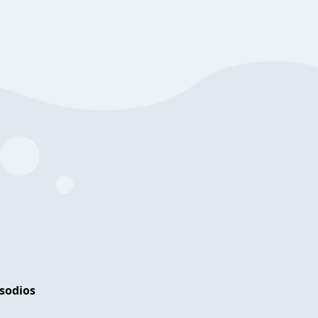
isodios