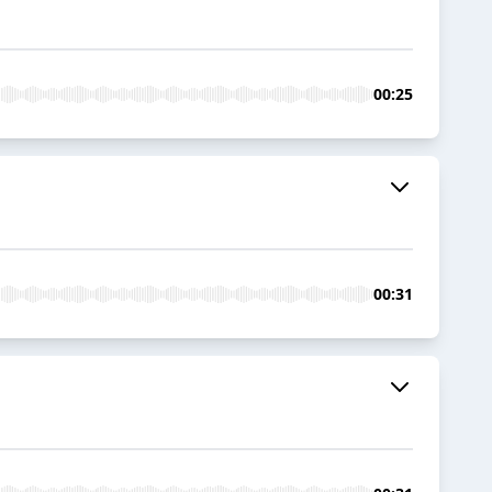
00:25
00:31