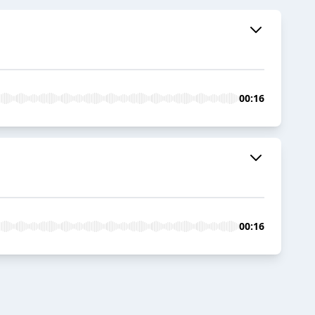
00:16
00:16