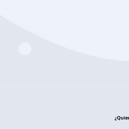
¿Quier