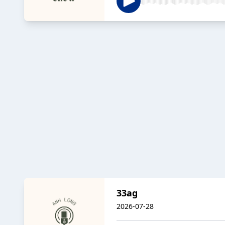
33ag
2026-07-28