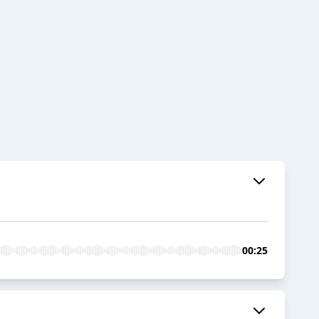
00:25