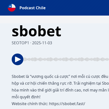
Podcast Chile
sbobet
SEOTOP1 · 2025-11-03
Sbobet
là “vương quốc cá cược” nơi mỗi cú cược đều
hộp và cơ hội chiến thắng rực rỡ. Trải nghiệm tại Sb
hòa mình vào thế giới giải trí đỉnh cao, nơi may mắn
mỗi quyết định!
Website chính thức:
https://sbobet.fast/