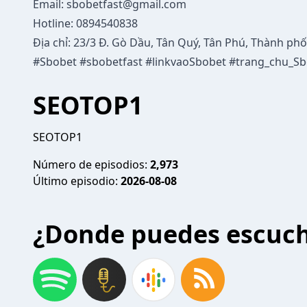
Email:
sbobetfast@gmail.com
Hotline: 0894540838
Địa chỉ: 23/3 Đ. Gò Dầu, Tân Quý, Tân Phú, Thành ph
#Sbobet #sbobetfast #linkvaoSbobet #trang_chu_S
SEOTOP1
SEOTOP1
Número de episodios:
2,973
Último episodio:
2026-08-08
¿Donde puedes escuc