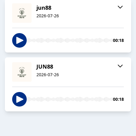
jun88
2026-07-26
00:18
JUN88
2026-07-26
00:18