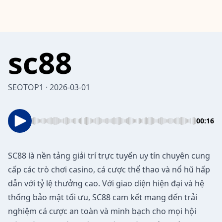
sc88
SEOTOP1 · 2026-03-01
00:16
SC88
là nền tảng giải trí trực tuyến uy tín chuyên cung
cấp các trò chơi casino, cá cược thể thao và nổ hũ hấp
dẫn với tỷ lệ thưởng cao. Với giao diện hiện đại và hệ
thống bảo mật tối ưu, SC88 cam kết mang đến trải
nghiệm cá cược an toàn và minh bạch cho mọi hội