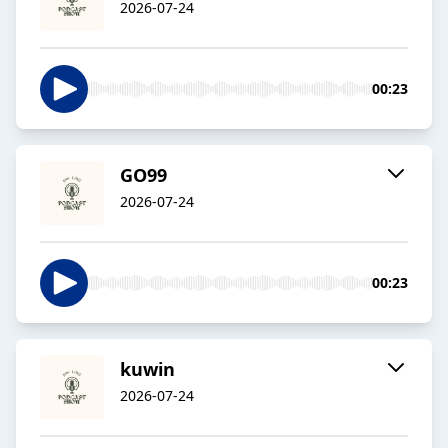
2026-07-24
00:23
GO99
2026-07-24
00:23
kuwin
2026-07-24