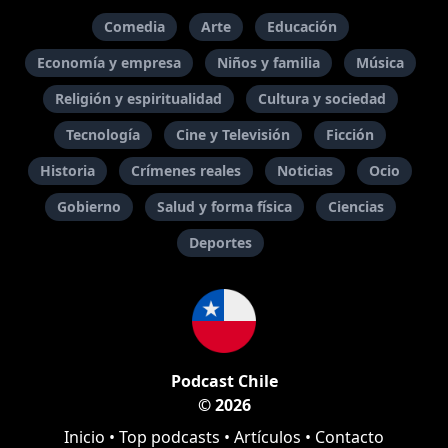
Comedia
Arte
Educación
Economía y empresa
Niños y familia
Música
Religión y espiritualidad
Cultura y sociedad
Tecnología
Cine y Televisión
Ficción
Historia
Crímenes reales
Noticias
Ocio
Gobierno
Salud y forma física
Ciencias
Deportes
Podcast Chile
© 2026
Inicio
•
Top podcasts
•
Artículos
•
Contacto