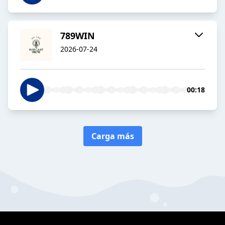
789WIN
2026-07-24
00:18
Carga más