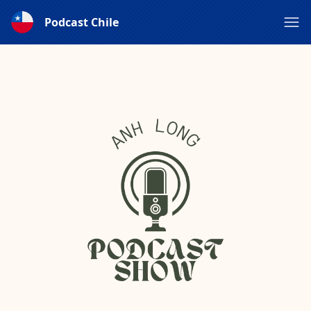
Podcast Chile