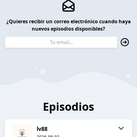
¿Quieres recibir un correo electrónico cuando haya
nuevos episodios disponibles?
Episodios
lv88
2026-08-02