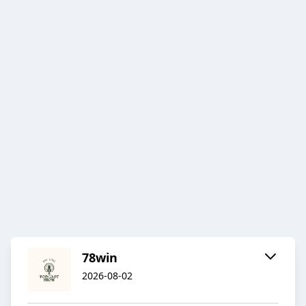
78win
2026-08-02