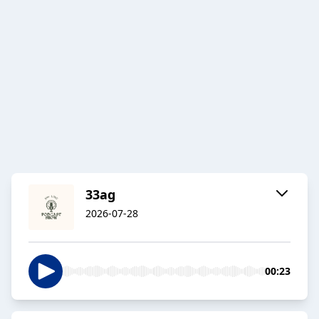
33ag
2026-07-28
00:23