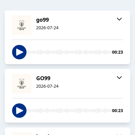
go99
2026-07-24
00:23
GO99
2026-07-24
00:23