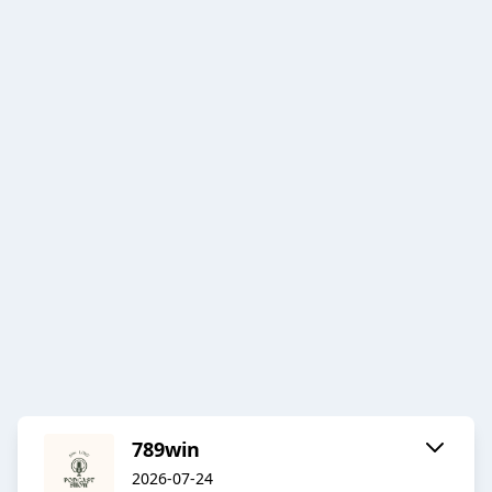
789win
2026-07-24