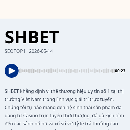
SHBET
SEOTOP1 · 2026-05-14
00:23
SHBET
khẳng định vị thế thương hiệu uy tín số 1 tại thị
trường Việt Nam trong lĩnh vực giải trí trực tuyến.
Chúng tôi tự hào mang đến hệ sinh thái sản phẩm đa
dạng từ Casino trực tuyến thời thượng, đá gà kịch tính
đến các sảnh nổ hũ và xổ số với tỷ lệ trả thưởng cao.