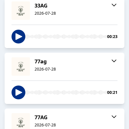
33AG
2026-07-28
00:23
77ag
2026-07-28
00:21
77AG
2026-07-28