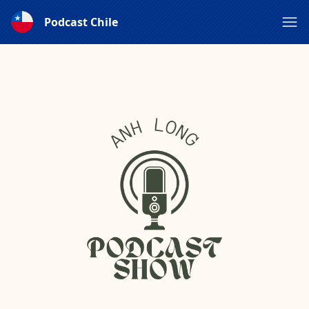
Podcast Chile