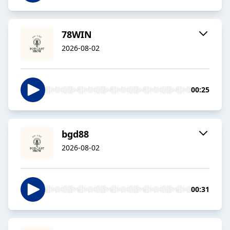
78WIN
2026-08-02
00:25
bgd88
2026-08-02
00:31