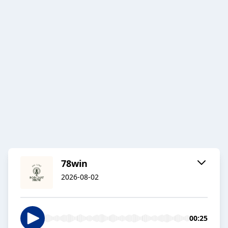
78win
2026-08-02
00:25