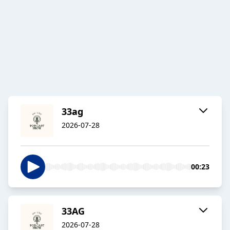
33ag
2026-07-28
00:23
33AG
2026-07-28