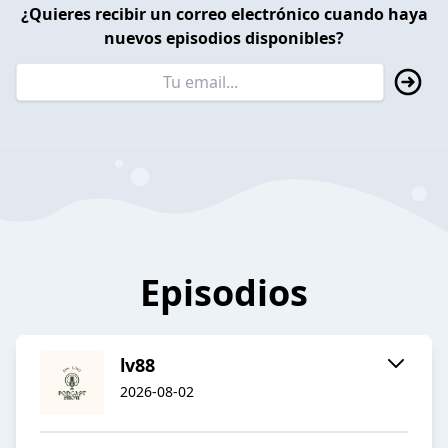
¿Quieres recibir un correo electrónico cuando haya
nuevos episodios disponibles?
Episodios
lv88
2026-08-02