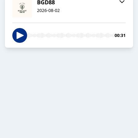
BGD88
2026-08-02
00:31