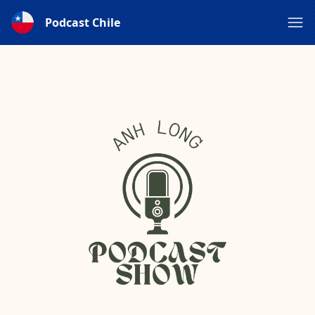
Podcast Chile