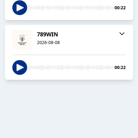
00:22
789WIN
2026-08-08
00:22