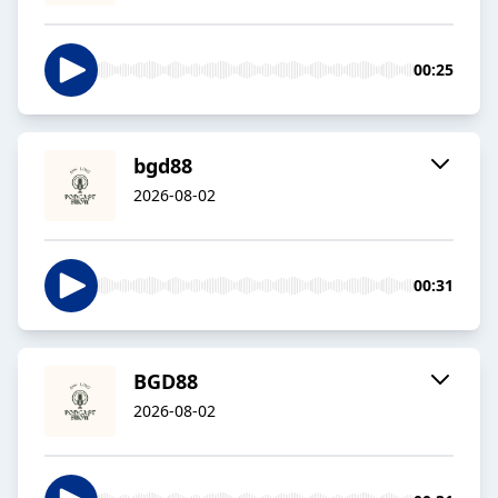
00:25
bgd88
2026-08-02
00:31
BGD88
2026-08-02