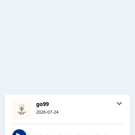
go99
2026-07-24