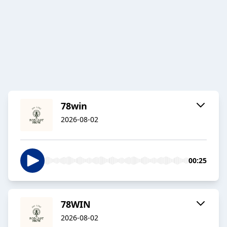
78win
2026-08-02
00:25
78WIN
2026-08-02