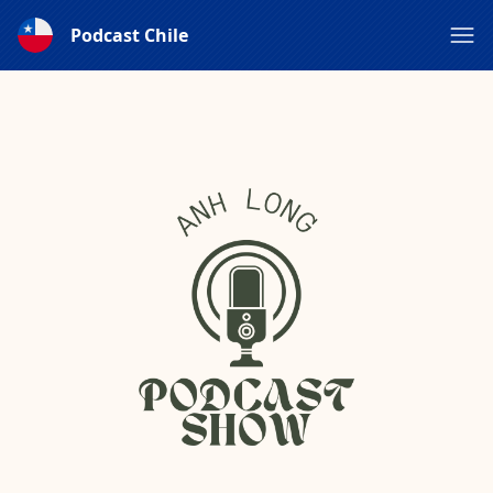
Podcast Chile