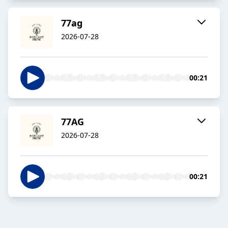
77ag
2026-07-28
00:21
77AG
2026-07-28
00:21