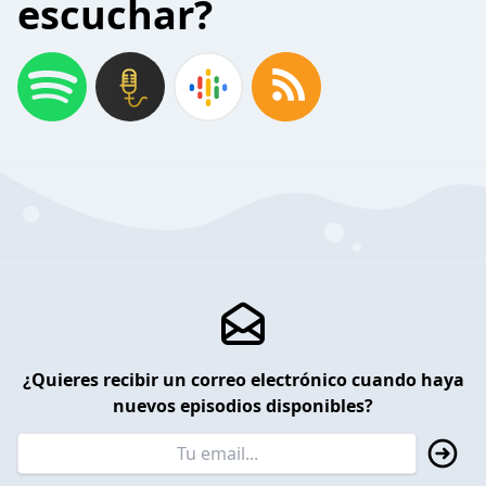
escuchar?
¿Quieres recibir un correo electrónico cuando haya
nuevos episodios disponibles?