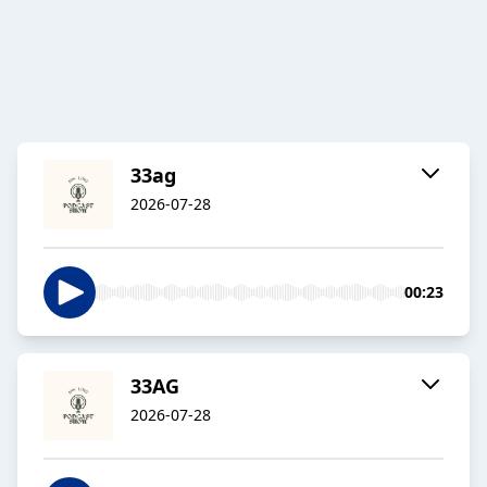
33ag
2026-07-28
00:23
33AG
2026-07-28