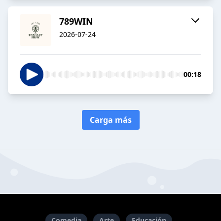
789WIN
2026-07-24
00:18
Carga más
Comedia
Arte
Educación