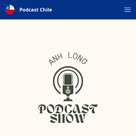
Podcast Chile