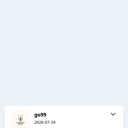
go99
2026-07-24