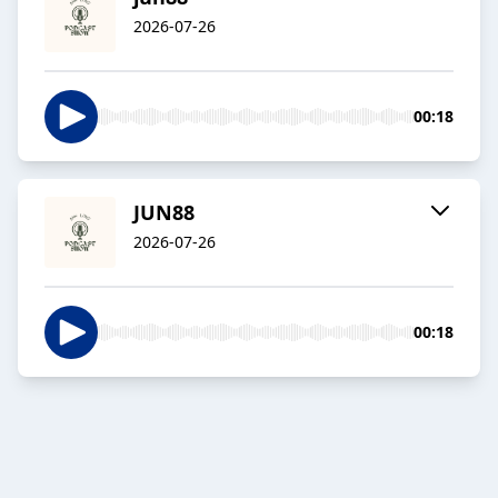
2026-07-26
00:18
JUN88
2026-07-26
00:18